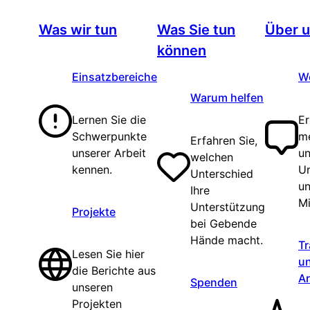
Zum
Was wir tun
Was Sie tun
Über 
Inhalt
springen
können
Einsatzbereiche
We
Warum helfen
Lernen Sie die
Er
Schwerpunkte
m
Erfahren Sie,
unserer Arbeit
un
welchen
kennen.
U
Unterschied
un
Ihre
Mi
Unterstützung
Projekte
bei Gebende
Hände macht.
T
Lesen Sie hier
u
die Berichte aus
Ar
Spenden
unseren
Projekten