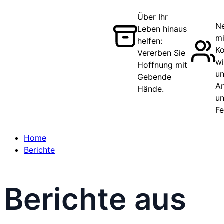
Über Ihr
N
Leben hinaus
mi
helfen:
Ko
Vererben Sie
wi
Hoffnung mit
un
Gebende
A
Hände.
u
F
Home
Berichte
Berichte aus