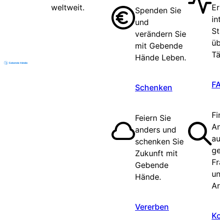
weltweit.
Er
Spenden Sie
in
und
St
verändern Sie
üb
mit Gebende
Tä
Hände Leben.
F
Schenken
Fi
Feiern Sie
A
anders und
au
schenken Sie
ge
Zukunft mit
Fr
Gebende
un
Hände.
Ar
Vererben
K